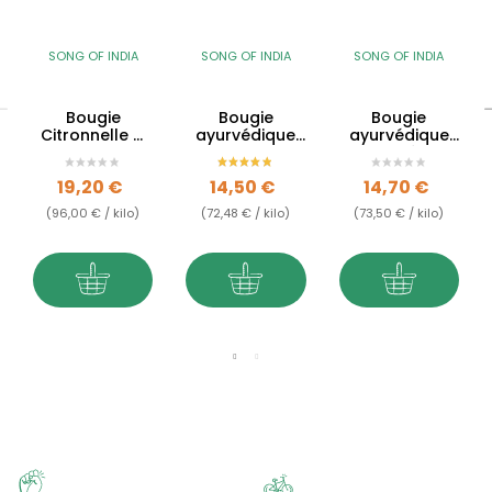
SONG OF INDIA
SONG OF INDIA
SONG OF INDIA
Bougie
Bougie
Bougie
Citronnelle &
ayurvédique
ayurvédique
Lavande -
Oudh -
Rose - végane
Tridosha
végane
Prix
Prix
Prix
19,20 €
14,50 €
14,70 €
(96,00 € / kilo)
(72,48 € / kilo)
(73,50 € / kilo)