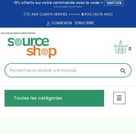
-5% offerts sur votre commande avec le code ✂
SOUTIEN
hors produits en promotion
🇫🇷 AVIS CLIENTS VÉRIFIÉS ⭐⭐⭐⭐⭐
9.7
/10 (4076
AVIS)
CONNEXION
S'INSCRIRE
MAGASIN EN LIGNE ÉCORESPONSABLE
0
search
Bascul
☰
Toutes les catégories