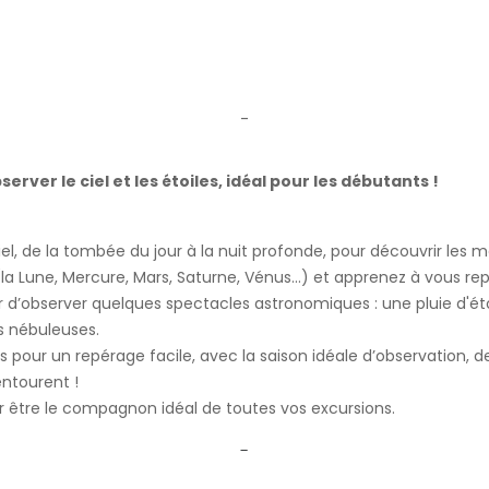
-
rver le ciel et les étoiles, idéal pour les débutants !
l, de la tombée du jour à la nuit profonde, pour découvrir les me
(la Lune, Mercure, Mars, Saturne, Vénus…) et apprenez à vous repé
ir d’observer quelques spectacles astronomiques : une pluie d'ét
s nébuleuses.
is pour un repérage facile, avec la saison idéale d’observation, 
ntourent !
ur être le compagnon idéal de toutes vos excursions.
-