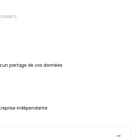
 SOUHAITS
(0 avis)
ucun partage de vos données
treprise indépendante