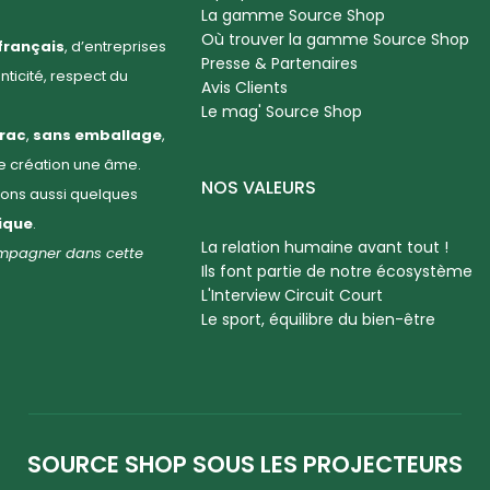
La gamme Source Shop
Où trouver la gamme Source Shop
français
, d’entreprises
Presse & Partenaires
enticité, respect du
Avis Clients
Le mag' Source Shop
rac
,
sans emballage
,
ue création une âme.
NOS VALEURS
llons aussi quelques
hique
.
La relation humaine avant tout !
compagner dans cette
Ils font partie de notre écosystème
L'Interview Circuit Court
Le sport, équilibre du bien-être
SOURCE SHOP SOUS LES PROJECTEURS