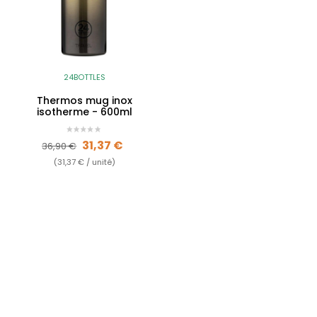
24BOTTLES
Thermos mug inox
isotherme - 600ml
Prix de base
Prix
31,37 €
36,90 €
(31,37 € / unité)