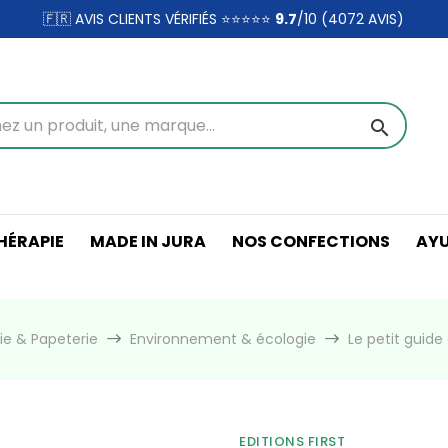
🇫🇷 AVIS CLIENTS VÉRIFIÉS ⭐⭐⭐⭐⭐
9.7
/10 (4072
AVIS)
search
ÉRAPIE
MADE IN JURA
NOS CONFECTIONS
AY
rie & Papeterie
Environnement & écologie
Le petit guide
EDITIONS FIRST