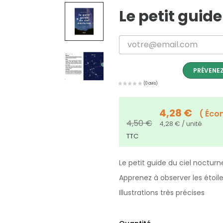
Le petit guid
PRÉVENEZ
4,28 €
Éco
4,50 €
4,28 € / unité
TTC
Le petit guide du ciel noctur
Apprenez à observer les étoiles
Illustrations très précises