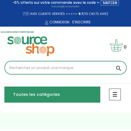
-5% offerts sur votre commande avec le code ✂
SOUTIEN
hors produits en promotion
🇫🇷 AVIS CLIENTS VÉRIFIÉS ⭐⭐⭐⭐⭐
9.7
/10 (4072
AVIS)
CONNEXION
S'INSCRIRE
MAGASIN EN LIGNE ÉCORESPONSABLE
0
search
Bascul
☰
Toutes les catégories