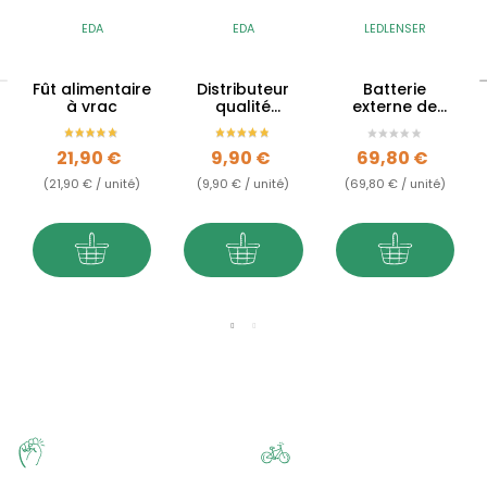
EDA
EDA
LEDLENSER
Fût alimentaire
Distributeur
Batterie
à vrac
qualité
externe de
alimentaire -
secours -
Jerrican
Powerbank
Prix
Prix
Prix
21,90 €
9,90 €
69,80 €
Flex 10 - 9000
mAh
(21,90 € / unité)
(9,90 € / unité)
(69,80 € / unité)