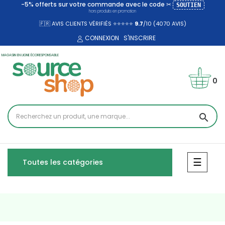
-5% offerts sur votre commande avec le code ✂
SOUTIEN
hors produits en promotion
🇫🇷 AVIS CLIENTS VÉRIFIÉS ⭐⭐⭐⭐⭐
9.7
/10 (4070
AVIS)
CONNEXION
S'INSCRIRE
MAGASIN EN LIGNE ÉCORESPONSABLE
0
search
Bascul
☰
Toutes les catégories