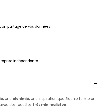
ucun partage de vos données
treprise indépendante
ie
, une
alchimie
, une inspiration que Sidonie forme en
la avec des recettes
très minimalistes
.