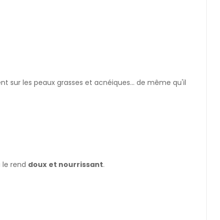
ment sur les peaux grasses et acnéiques... de même qu'il
i le rend
doux
et nourrissant
.