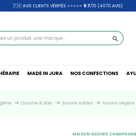
🇫🇷 AVIS CLIENTS VÉRIFIÉS ⭐⭐⭐⭐⭐
9.7
/10 (4070
AVIS)
search
ÉRAPIE
MADE IN JURA
NOS CONFECTIONS
AY
ygiène
Douche & Bain
Savons solides
Savons végans
MAISON SIDONIE CHAMPAGN