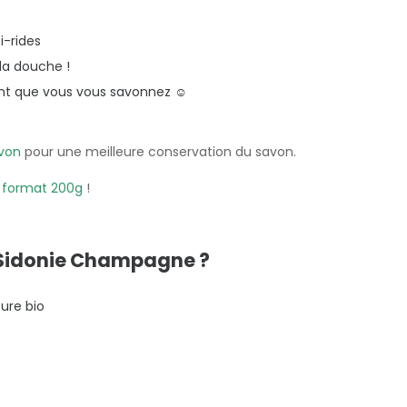
i-rides
 la douche !
dant que vous vous savonnez ☺️
avon
pour une meilleure conservation du savon.
n
format 200g
!
n Sidonie Champagne ?
ture bio