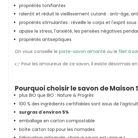
propriétés tonifiantes
ralentit et réduit le vieillissement cutané : anti-âge, ant
propriétés stimulantes : réveille le corps et l'esprit sous
apaise le stress, l'anxiété, les pensées négatives pen
propriétés antiseptiques
On vous conseille le
porte-savon aimanté
ou le
filet à s
👉 Pour les amoureux de ce savon, il existe désormais e
Pourquoi choisir le savon de Maiso
plus BIO que BIO : Nature & Progrès
100 % des ingrédients certifiables sont issus de l’agricul
surgras d'environ 5%
emballage en carton compostable
boîte carton top pour les nomades
fabrication artisanale, chaque savon est unique !