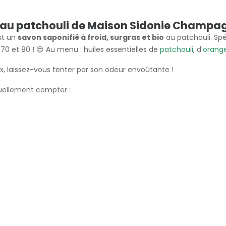
io au patchouli de Maison Sidonie Champa
st un
savon saponifié à froid, surgras et bio
au patchouli. S
70 et 80 ! 😍 Au menu : huiles essentielles de
patchouli
, d'
orang
x, laissez-vous tenter par son odeur envoûtante !
tuellement compter :