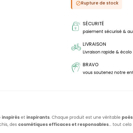
Rupture de stock

SÉCURITÉ
paiement sécurisé & a
LIVRAISON
Livraison rapide & écolo
BRAVO
vous soutenez notre en
o
inspirés
et
inspirants
. Chaque produit est une véritable
poés
chis, des
cosmétiques efficaces et responsables
... tout ce