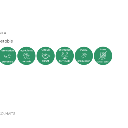
oire
(3 avis)
stable
 SOUHAITS