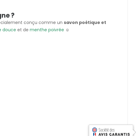
gne ?
pécialement conçu comme un
savon poétique et
e douce
et de
menthe poivrée
☺️