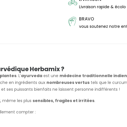
Livraison rapide & écolo
BRAVO
vous soutenez notre en
yurvédique Herbamix ?
 plantes
. L'
ayurveda
est une
médecine traditionnelle indie
iche en ingrédients aux
nombreuses vertus
tels que le curcuma
et ses puissants bienfaits ne laissent personne indifférents !
x
, même les plus
sensibles, fragiles et irritées
.
llement compter :