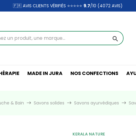
🇫🇷 AVIS CLIENTS VÉRIFIÉS ⭐⭐⭐⭐⭐
9.7
/10 (4072
AVIS)
search
ÉRAPIE
MADE IN JURA
NOS CONFECTIONS
AY
che & Bain
Savons solides
Savons ayurvédiques
Sav
KERALA NATURE