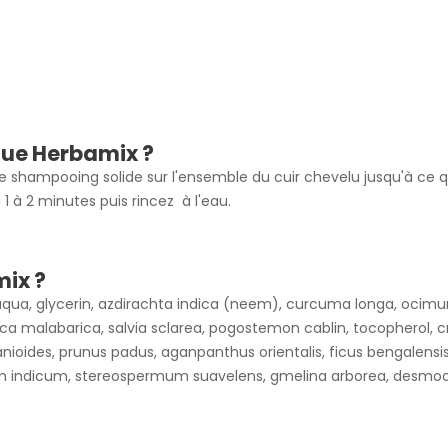
que Herbamix ?
ez le shampooing solide sur l'ensemble du cuir chevelu jusqu'à
 à 2 minutes puis rincez à l'eau.
mix ?
aqua, glycerin, azdirachta indica (neem), curcuma longa, ocim
a malabarica, salvia sclarea, pogostemon cablin, tocopherol, cr
zizanioides, prunus padus, aganpanthus orientalis, ficus bengale
 indicum, stereospermum suavelens, gmelina arborea, desmodi