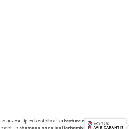
ux aux multiples bienfaits et sa
texture moussante
, il
nnement. Le
shampooing solide Herbamix
est