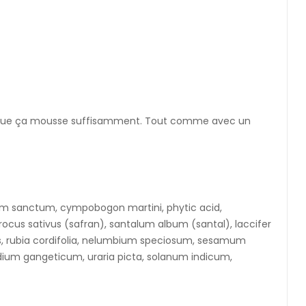
 ce que ça mousse suffisamment. Tout comme avec un
um sanctum, cympobogon martini, phytic acid,
ocus sativus (safran), santalum album (santal), laccifer
nsis, rubia cordifolia, nelumbium speciosum, sesamum
um gangeticum, uraria picta, solanum indicum,