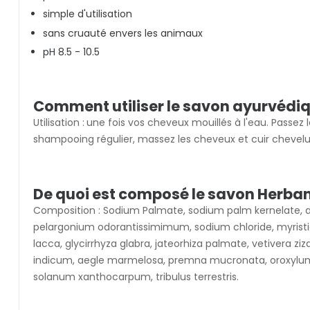
simple d'utilisation
sans cruauté envers les animaux
pH 8.5 - 10.5
Comment utiliser le savon ayurvédi
Utilisation :
une fois vos cheveux mouillés à l'eau. Pass
shampooing régulier, massez les cheveux et cuir chevelu 1
De quoi est composé le savon Herba
Composition : Sodium Palmate, sodium palm kernelate, 
pelargonium odorantissimimum, sodium chloride, myristic
lacca, glycirrhyza glabra, jateorhiza palmate, vetivera 
indicum, aegle marmelosa, premna mucronata, oroxylum
solanum xanthocarpum, tribulus terrestris.