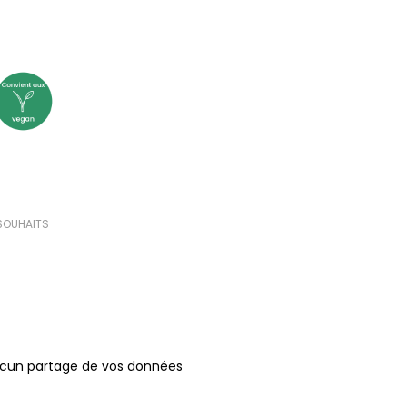
(22 avis)
 SOUHAITS
ucun partage de vos données