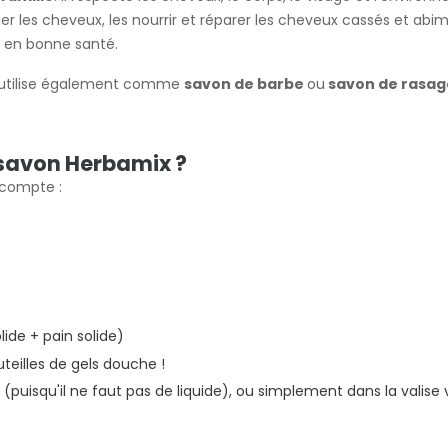
ier les cheveux, les nourrir et réparer les cheveux cassés et a
x en bonne santé.
'utilise également comme
savon de barbe
ou
savon de rasag
 savon Herbamix ?
 compte :
lide + pain solide)
teilles de gels douche !
(puisqu'il ne faut pas de liquide), ou simplement dans la valise 