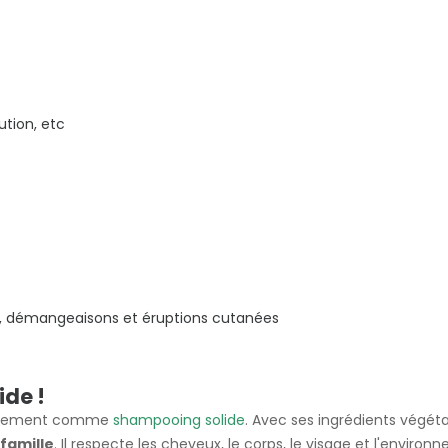
ution, etc
, démangeaisons et éruptions cutanées
ide !
également comme
shampooing solide
. Avec ses ingrédients végéta
famille
. Il respecte les cheveux, le corps, le visage et l'enviro