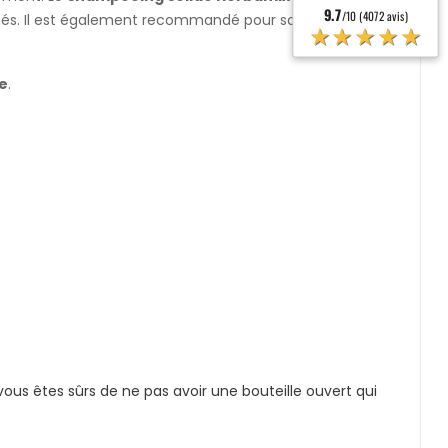
9.7
/10 (4072 avis)
bimés. Il est également recommandé pour soulager le cuir
★★★★★
e
.
vous êtes sûrs de ne pas avoir une bouteille ouvert qui