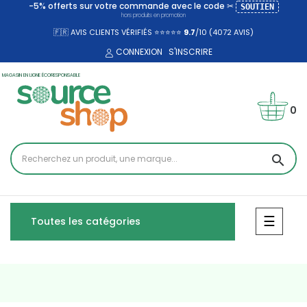
-5% offerts sur votre commande avec le code ✂
SOUTIEN
hors produits en promotion
🇫🇷 AVIS CLIENTS VÉRIFIÉS ⭐⭐⭐⭐⭐
9.7
/10 (4072
AVIS)
CONNEXION
S'INSCRIRE
MAGASIN EN LIGNE ÉCORESPONSABLE
0
search
Bascul
☰
Toutes les catégories