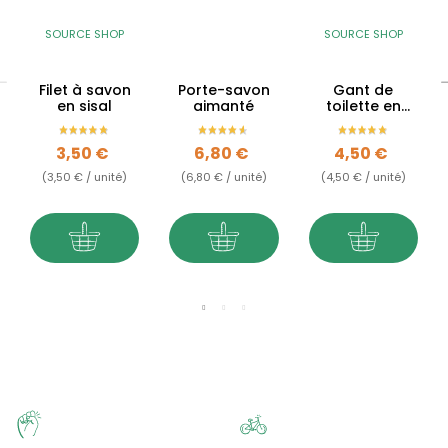
SOURCE SHOP
SOURCE SHOP
Filet à savon
Porte-savon
Gant de
en sisal
aimanté
toilette en
coton BIO -
Nid d'abeille
Prix
Prix
Prix
3,50 €
6,80 €
4,50 €
(3,50 € / unité)
(6,80 € / unité)
(4,50 € / unité)