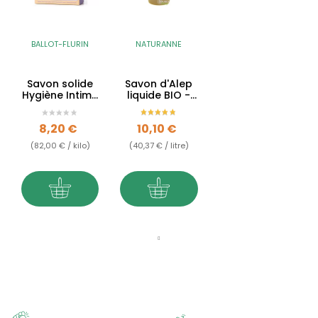
BALLOT-FLURIN
NATURANNE
Savon solide
Savon d'Alep
Hygiène Intime
liquide BIO -
à la Propolis
15% d'huile de
Bio - 100g
baies de
Prix
Prix
8,20 €
10,10 €
laurier
(82,00 € / kilo)
(40,37 € / litre)