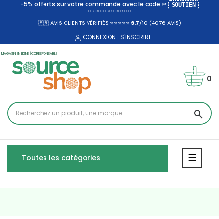
-5% offerts sur votre commande avec le code ✂
SOUTIEN
hors produits en promotion
🇫🇷 AVIS CLIENTS VÉRIFIÉS ⭐⭐⭐⭐⭐
9.7
/10 (4076
AVIS)
CONNEXION
S'INSCRIRE
MAGASIN EN LIGNE ÉCORESPONSABLE
0
search
Bascul
☰
Toutes les catégories