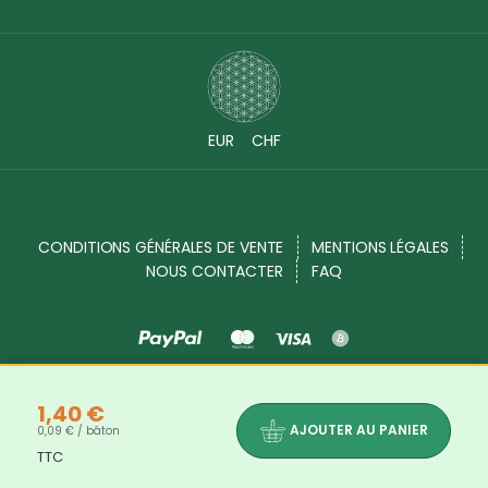
EUR
CHF
CONDITIONS GÉNÉRALES DE VENTE
MENTIONS LÉGALES
NOUS CONTACTER
FAQ
Source Shop © 2017 - 2026. Tous droits réservés
1,40 €
AJOUTER AU PANIER
0,09 € / bâton
TTC
Les bienfaits et propriétés des produits indiqués dans chaque description de produits ne sont là qu'à titre informatif. Les
informations disponibles sur notre site sont mises à votre disposition à titre informatif. Elles ne sauraient en aucun cas constituer
une information médicale, ni engager notre responsabilité.