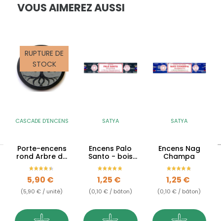
VOUS AIMEREZ AUSSI
RUPTURE DE
STOCK
CASCADE D'ENCENS
SATYA
SATYA
Porte-encens
Encens Palo
Encens Nag
rond Arbre de
Santo - bois
Champa
Vie en pierre
sacré
stéatite
Prix
Prix
Prix
5,90 €
1,25 €
1,25 €
(5,90 € / unité)
(0,10 € / bâton)
(0,10 € / bâton)