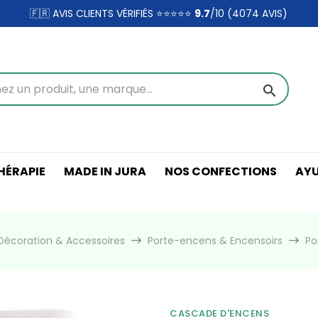
🇫🇷 AVIS CLIENTS VÉRIFIÉS ⭐⭐⭐⭐⭐
9.7
/10 (4074
AVIS)
search
ÉRAPIE
MADE IN JURA
NOS CONFECTIONS
AY
Décoration & Accessoires
Porte-encens & Encensoirs
Po
CASCADE D'ENCENS