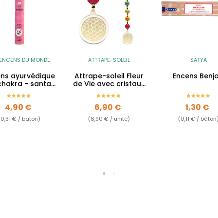
 ENCENS DU MONDE
ATTRAPE-SOLEIL
SATYA
ns ayurvédique
Attrape-soleil Fleur
Encens Benjo
chakra - santal
de Vie avec cristaux
ge, patchouli &
- 20cm
jasmin -...
Prix
Prix
Prix
4,90 €
6,90 €
1,30 €
(0,31 € / bâton)
(6,90 € / unité)
(0,11 € / bâton