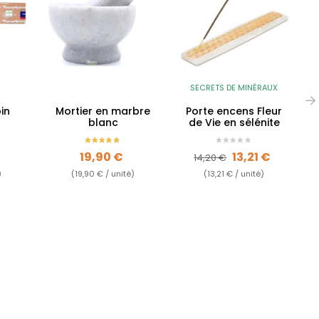
SECRETS DE MINÉRAUX
in
Mortier en marbre
Porte encens Fleur
blanc
de Vie en sélénite
Prix
Prix de base
Prix
19,90 €
13,21 €
14,20 €
)
(19,90 € / unité)
(13,21 € / unité)