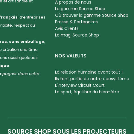
 et artisanale et
A propos de nous
La gamme Source Shop
Où trouver la gamme Source Shop
français
, d’entreprises
Presse & Partenaires
enticité, respect du
Avis Clients
Le mag' Source Shop
rac
,
sans emballage
,
ue création une âme.
NOS VALEURS
llons aussi quelques
hique
.
La relation humaine avant tout !
compagner dans cette
Ils font partie de notre écosystème
L'Interview Circuit Court
Le sport, équilibre du bien-être
SOURCE SHOP SOUS LES PROJECTEURS