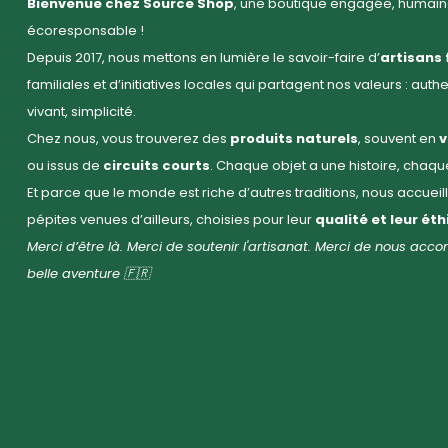
Bienvenue chez Source Shop
, une boutique engagée, humaine
écoresponsable !
Depuis 2017, nous mettons en lumière le savoir-faire d’
artisans 
familiales et d’initiatives locales qui partagent nos valeurs : auth
vivant, simplicité.
Chez nous, vous trouverez des
produits naturels
, souvent en
v
ou issus de
circuits courts
. Chaque objet a une histoire, chaq
Et parce que le monde est riche d’autres traditions, nous accuei
pépites venues d’ailleurs, choisies pour leur
qualité et leur ét
Merci d’être là. Merci de soutenir l'artisanat. Merci de nous ac
belle aventure 🇫🇷