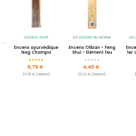
SOURCE SHOP
LES ENCENS DU MONDE
LES
Encens ayurvédique
Encens Oliban - Feng
Ence
Nag Champa
Shui - Elément feu
1er 
rou
Prix
Prix
0,75 €
4,40 €
(0,75 € / bâton)
(0,22 € / bâton)