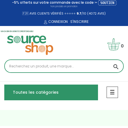
-5% offerts sur votre commande avec le code ✂
SOUTIEN
hors produits en promotion
🇫🇷 AVIS CLIENTS VÉRIFIÉS ⭐⭐⭐⭐⭐
9.7
/10 (4072
AVIS)
CONNEXION
S'INSCRIRE
MAGASIN EN LIGNE ÉCORESPONSABLE
0
search
Bascul
☰
Toutes les catégories