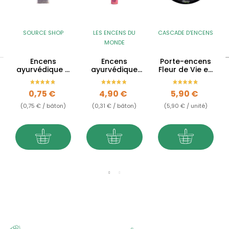
SOURCE SHOP
LES ENCENS DU
CASCADE D'ENCENS
MONDE
Encens
Encens
Porte-encens
ayurvédique à
ayurvédique
Fleur de Vie en
la Lavande
1er chakra -
pierre stéatite
santal rouge,
Prix
Prix
Prix
0,75 €
4,90 €
5,90 €
patchouli &
jasmin -...
(0,75 € / bâton)
(0,31 € / bâton)
(5,90 € / unité)