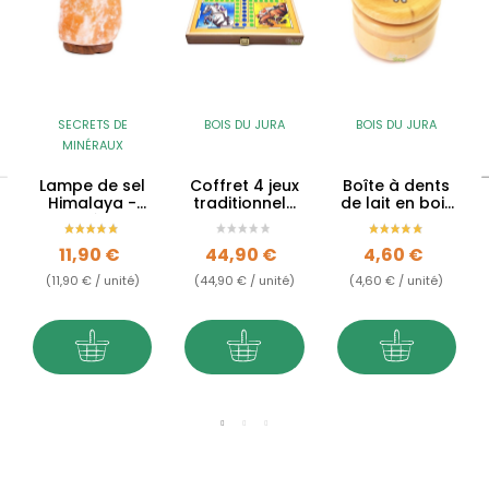
SECRETS DE
BOIS DU JURA
BOIS DU JURA
MINÉRAUX
Lampe de sel
Coffret 4 jeux
Boîte à dents
Himalaya -
traditionnels
de lait en bois
1.5kg à 2kg
en buis du
de buis du
Jura
Jura - Souris
Prix
Prix
Prix
11,90 €
44,90 €
4,60 €
(11,90 € / unité)
(44,90 € / unité)
(4,60 € / unité)