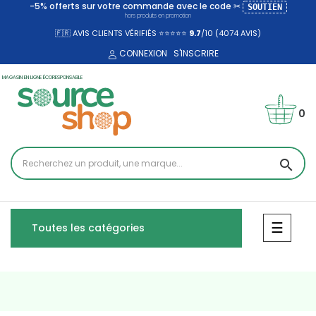
-5% offerts sur votre commande avec le code ✂
SOUTIEN
hors produits en promotion
🇫🇷 AVIS CLIENTS VÉRIFIÉS ⭐⭐⭐⭐⭐
9.7
/10 (4074
AVIS)
CONNEXION
S'INSCRIRE
MAGASIN EN LIGNE ÉCORESPONSABLE
0
search
Bascul
☰
Toutes les catégories