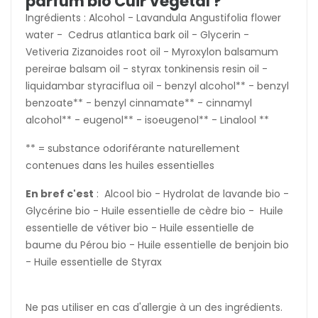
parfum bio Cuir Végétal ?
Ingrédients : Alcohol - Lavandula Angustifolia flower
water - Cedrus atlantica bark oil - Glycerin -
Vetiveria Zizanoides root oil - Myroxylon balsamum
pereirae balsam oil - styrax tonkinensis resin oil -
liquidambar styraciflua oil - benzyl alcohol** - benzyl
benzoate** - benzyl cinnamate** - cinnamyl
alcohol** - eugenol** - isoeugenol** - Linalool **
** = substance odoriférante naturellement
contenues dans les huiles essentielles
En bref c'est
: Alcool bio - Hydrolat de lavande bio -
Glycérine bio - Huile essentielle de cèdre bio - Huile
essentielle de vétiver bio - Huile essentielle de
baume du Pérou bio - Huile essentielle de benjoin bio
- Huile essentielle de Styrax
Ne pas utiliser en cas d'allergie à un des ingrédients.