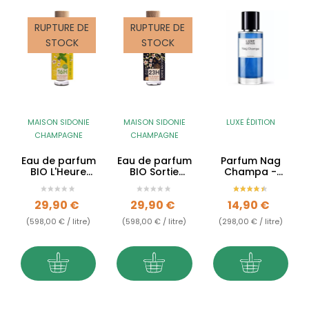
RUPTURE DE
RUPTURE DE
STOCK
STOCK
MAISON SIDONIE
MAISON SIDONIE
LUXE ÉDITION
CHAMPAGNE
CHAMPAGNE
Eau de parfum
Eau de parfum
Parfum Nag
BIO L'Heure
BIO Sortie
Champa -
des Thés - 16H
Nocturne -
Luxe édition
23H
Prix
Prix
Prix
29,90 €
29,90 €
14,90 €
(598,00 € / litre)
(598,00 € / litre)
(298,00 € / litre)