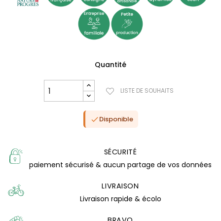
Quantité
LISTE DE SOUHAITS
Disponible

SÉCURITÉ
(0 avis)
paiement sécurisé & aucun partage de vos données
LIVRAISON
Livraison rapide & écolo
BRAVO