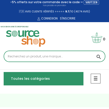
-5% offerts sur votre commande avec le code ✂
SOUTIEN
hors produits en promotion
🇫🇷 AVIS CLIENTS VÉRIFIÉS ⭐⭐⭐⭐⭐
9.7
/10 (4074
AVIS)
CONNEXION
S'INSCRIRE
MAGASIN EN LIGNE ÉCORESPONSABLE
0
search
Bascul
☰
Toutes les catégories