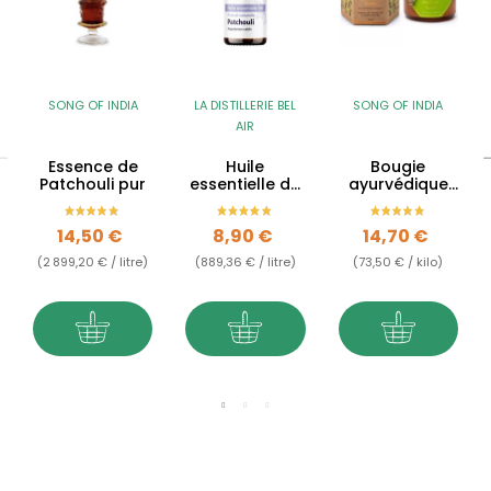
SONG OF INDIA
LA DISTILLERIE BEL
SONG OF INDIA
AIR
Essence de
Huile
Bougie
Patchouli pur
essentielle de
ayurvédique
Patchouli BIO -
Patchouli
10ml
Vanille -
Prix
Prix
Prix
14,50 €
8,90 €
14,70 €
végétale
(2 899,20 € / litre)
(889,36 € / litre)
(73,50 € / kilo)