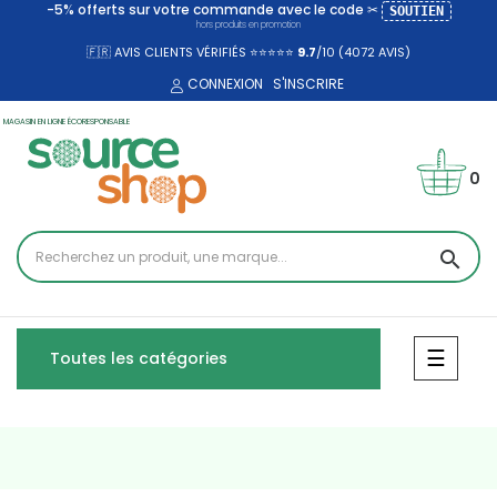
-5% offerts sur votre commande avec le code ✂
SOUTIEN
hors produits en promotion
🇫🇷 AVIS CLIENTS VÉRIFIÉS ⭐⭐⭐⭐⭐
9.7
/10 (4072
AVIS)
CONNEXION
S'INSCRIRE
MAGASIN EN LIGNE ÉCORESPONSABLE
0
search
Bascul
☰
Toutes les catégories