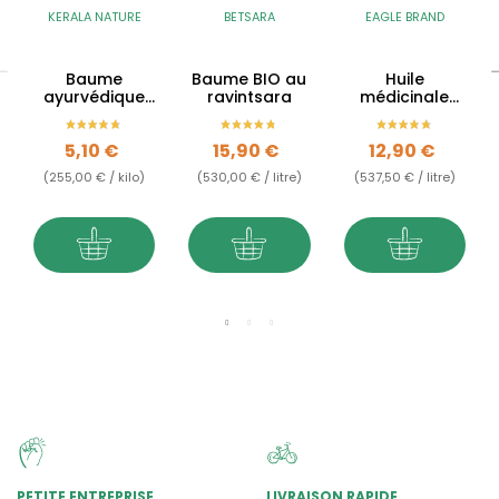
KERALA NATURE
BETSARA
EAGLE BRAND
Baume
Baume BIO au
Huile
ayurvédique
ravintsara
médicinale
muscles &
Eagle Brand
articulations -
Prix
Prix
Prix
5,10 €
15,90 €
12,90 €
Rheumavedic
Herbamix
(255,00 € / kilo)
(530,00 € / litre)
(537,50 € / litre)
PETITE ENTREPRISE
LIVRAISON RAPIDE