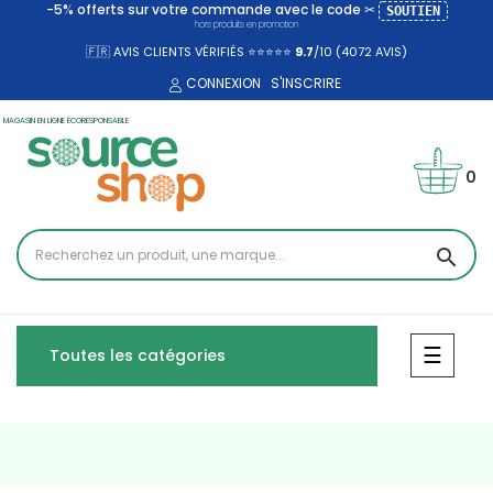
-5% offerts sur votre commande avec le code ✂
SOUTIEN
hors produits en promotion
🇫🇷 AVIS CLIENTS VÉRIFIÉS ⭐⭐⭐⭐⭐
9.7
/10 (4072
AVIS)
CONNEXION
S'INSCRIRE
MAGASIN EN LIGNE ÉCORESPONSABLE
0
search
Bascul
☰
Toutes les catégories