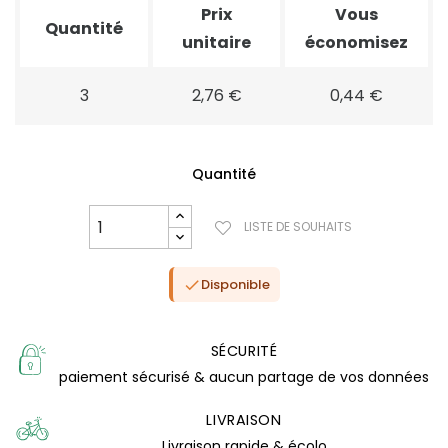
Prix
Vous
Quantité
unitaire
économisez
3
2,76 €
0,44 €
Quantité
LISTE DE SOUHAITS
Disponible

(4 avis)
SÉCURITÉ
paiement sécurisé & aucun partage de vos données
LIVRAISON
Livraison rapide & écolo