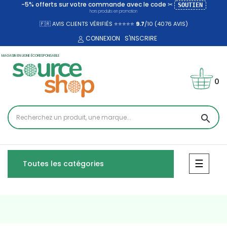
-5% offerts sur votre commande avec le code ✂
SOUTIEN
hors produits en promotion
🇫🇷 AVIS CLIENTS VÉRIFIÉS ⭐⭐⭐⭐⭐
9.7
/10 (4076
AVIS)
CONNEXION
S'INSCRIRE
MAGASIN EN LIGNE ÉCORESPONSABLE
0
search
Bascul
☰
Toutes les catégories