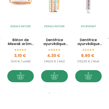
KERALA NATURE
KERALA NATURE
AYURVENAT
Bâton de
Dentifrice
Dentifrice
Miswak arôme
ayurvédique
ayurvédique
citron - Siwak
Meswak
BIO au
Meswak -
Prix
Prix
Prix
3,10 €
4,30 €
9,90 €
Siwak
(3,10 € / unité)
(43,00 € / kilo)
(132,00 € / litre)