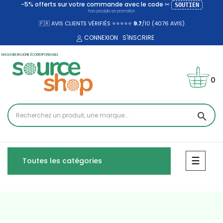
-5% offerts sur votre commande avec le code ✂
SOUTIEN
hors produits en promotion
🇫🇷 AVIS CLIENTS VÉRIFIÉS ⭐⭐⭐⭐⭐
9.7
/10 (4076
AVIS)
CONNEXION
S'INSCRIRE
MAGASIN EN LIGNE ÉCORESPONSABLE
0
search
Bascul
☰
Toutes les catégories