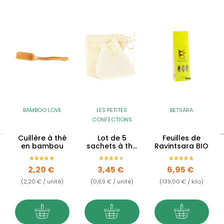
BAMBOO LOVE
LES PETITES
BETSARA
CONFECTIONS
Cuillère à thé
Lot de 5
Feuilles de
en bambou
sachets à thé
Ravintsara BIO
réutilisables
en coton BIO
Prix
Prix
Prix
2,20 €
3,45 €
6,95 €
(2,20 € / unité)
(0,69 € / unité)
(139,00 € / kilo)