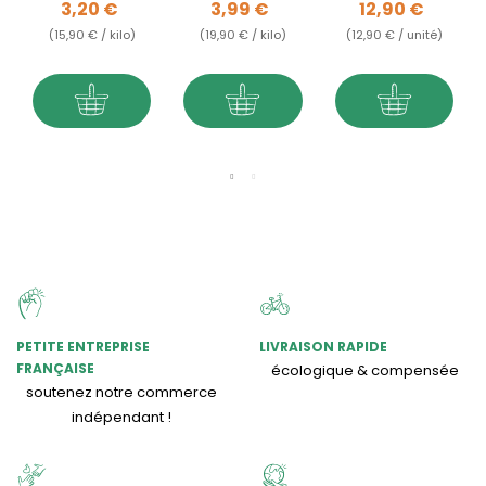
Prix
Prix
Prix
3,20 €
3,99 €
12,90 €
(15,90 € / kilo)
(19,90 € / kilo)
(12,90 € / unité)
PETITE ENTREPRISE
LIVRAISON RAPIDE
FRANÇAISE
écologique & compensée
soutenez notre commerce
indépendant !