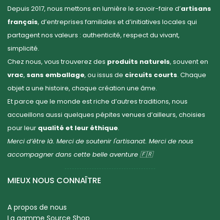
Depuis 2017, nous mettons en lumière le savoir-faire d’
artisans
français
, d’entreprises familiales et d’initiatives locales qui
partagent nos valeurs : authenticité, respect du vivant,
simplicité.
Chez nous, vous trouverez des
produits naturels
, souvent en
vrac
,
sans emballage
, ou issus de
circuits courts
. Chaque
objet a une histoire, chaque création une âme.
Et parce que le monde est riche d’autres traditions, nous
accueillons aussi quelques pépites venues d’ailleurs, choisies
pour leur
qualité et leur éthique
.
Merci d’être là. Merci de soutenir l'artisanat. Merci de nous
accompagner dans cette belle aventure 🇫🇷
MIEUX NOUS CONNAÎTRE
A propos de nous
La gamme Source Shop