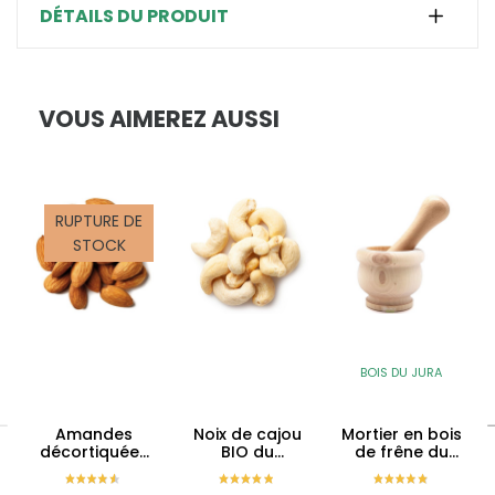
DÉTAILS DU PRODUIT
VOUS AIMEREZ AUSSI
RUPTURE DE
STOCK
BOIS DU JURA
Amandes
Noix de cajou
Mortier en bois
décortiquées
BIO du
de frêne du
BIO d'Espagne
Vietnam en
Jura
en vrac
vrac