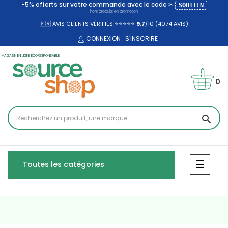
-5% offerts sur votre commande avec le code ✂
SOUTIEN
hors produits en promotion
🇫🇷 AVIS CLIENTS VÉRIFIÉS ⭐⭐⭐⭐⭐
9.7
/10 (4074
AVIS)
CONNEXION
S'INSCRIRE
MAGASIN EN LIGNE ÉCORESPONSABLE
0
search
Bascul
☰
Toutes les catégories