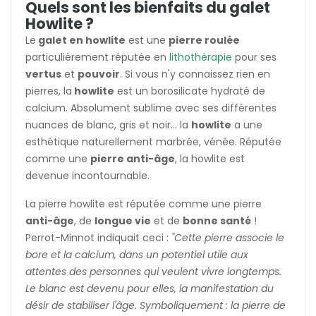
Quels sont les bienfaits du galet
Howlite ?
Le
galet en howlite
est une
pierre roulée
particulièrement réputée en
lithothérapie
pour ses
vertus
et
pouvoir
. Si vous n'y connaissez rien en
pierres, la
howlite
est un borosilicate hydraté de
calcium. Absolument sublime avec ses différentes
nuances de blanc, gris et noir... la
howlite
a une
esthétique naturellement marbrée, vénée. Réputée
comme une
pierre anti-âge
, la howlite est
devenue incontournable.
La pierre howlite est réputée comme une pierre
anti-âge
, de
longue vie
et de
bonne santé
!
Perrot-Minnot indiquait ceci :
"Cette pierre associe le
bore et la calcium, dans un potentiel utile aux
attentes des personnes qui veulent vivre longtemps.
Le blanc est devenu pour elles, la manifestation du
désir de stabiliser l'âge. Symboliquement : la pierre de