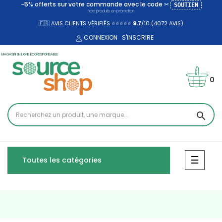
-5% offerts sur votre commande avec le code ✂
SOUTIEN
hors produits en promotion
🇫🇷 AVIS CLIENTS VÉRIFIÉS ⭐⭐⭐⭐⭐
9.7
/10 (4072
AVIS)
CONNEXION
S'INSCRIRE
MAGASIN EN LIGNE ÉCORESPONSABLE
0
search
Bascul
☰
Toutes les catégories