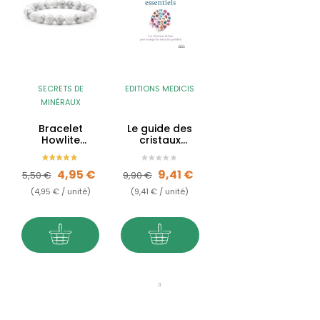
SECRETS DE
EDITIONS MEDICIS
MINÉRAUX
Bracelet
Le guide des
Howlite
cristaux
blanche -
essentiels
Qualité A
Prix de base
Prix
Prix de base
Prix
4,95 €
9,41 €
5,50 €
9,90 €
(4,95 € / unité)
(9,41 € / unité)