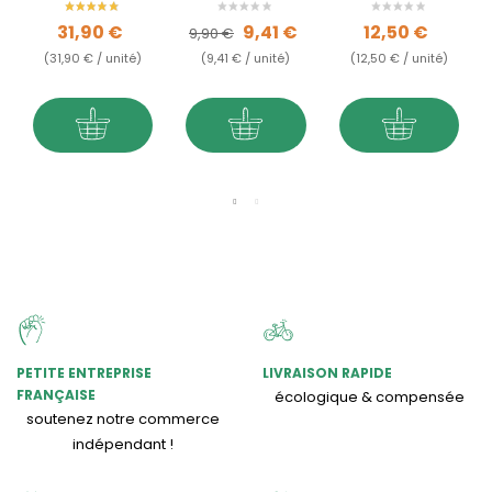
Qualité A
Prix
Prix de base
Prix
Prix
31,90 €
9,41 €
12,50 €
9,90 €
(31,90 € / unité)
(9,41 € / unité)
(12,50 € / unité)
PETITE ENTREPRISE
LIVRAISON RAPIDE
FRANÇAISE
écologique & compensée
soutenez notre commerce
indépendant !