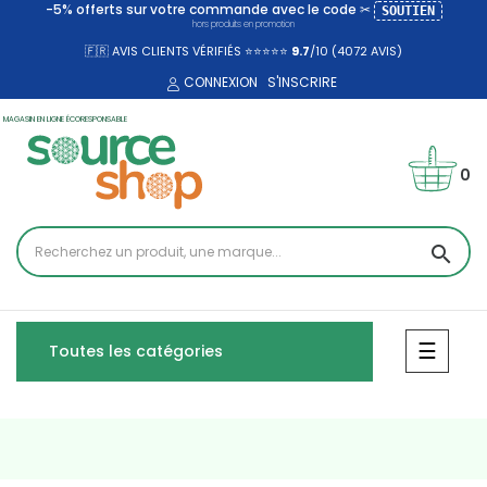
-5% offerts sur votre commande avec le code ✂
SOUTIEN
hors produits en promotion
🇫🇷 AVIS CLIENTS VÉRIFIÉS ⭐⭐⭐⭐⭐
9.7
/10 (4072
AVIS)
CONNEXION
S'INSCRIRE
MAGASIN EN LIGNE ÉCORESPONSABLE
0
search
Bascul
☰
Toutes les catégories