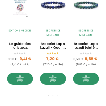
EDITIONS MEDICIS
SECRETS DE
SECRETS DE
MINÉRAUX
MINÉRAUX
Le guide des
Bracelet Lapis
Bracelet Lapis
cristaux
Lazuli - Qualité
Lazuli teinté -
essentiels
AA
Qualité AB
Prix de base
Prix
Prix
Prix de base
Prix
9,41 €
7,20 €
5,85 €
9,90 €
6,50 €
(9,41 € / unité)
(7,20 € / unité)
(5,85 € / unité)