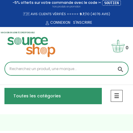
-5% offerts sur votre commande avec le code ✂
SOUTIEN
hors produits en promotion
🇫🇷 AVIS CLIENTS VÉRIFIÉS ⭐⭐⭐⭐⭐
9.7
/10 (4076
AVIS)
CONNEXION
S'INSCRIRE
MAGASIN EN LIGNE ÉCORESPONSABLE
0
search
Bascul
☰
Toutes les catégories