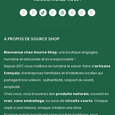
A PROPOS DE SOURCE SHOP
Bienvenue chez Source Shop
, une boutique engagée,
humaine et artisanale et écoresponsable !
Depuis 2017, nous mettons en lumière le savoir-faire d’
artisans
français
, d’entreprises familiales et d’initiatives locales qui
partagent nos valeurs : authenticité, respect du vivant,
simplicité.
Chez nous, vous trouverez des
produits naturels
, souvent en
vrac
,
sans emballage
, ou issus de
circuits courts
. Chaque
objet a une histoire, chaque création une âme.
Et parce que le monde est riche d’autres traditions, nous