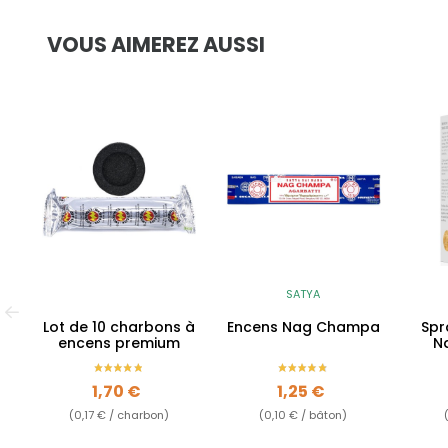
VOUS AIMEREZ AUSSI
SATYA
Lot de 10 charbons à
Encens Nag Champa
Spr
encens premium
N
Prix
Prix
1,70 €
1,25 €
(0,17 € / charbon)
(0,10 € / bâton)