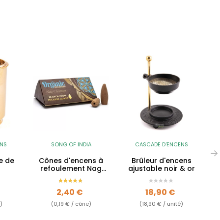
ENS
SONG OF INDIA
CASCADE D'ENCENS
e de
Cônes d'encens à
Brûleur d'encens
refoulement Nag
ajustable noir & or
Champa - Backflow
Prix
Prix
2,40 €
18,90 €
)
(0,19 € / cône)
(18,90 € / unité)