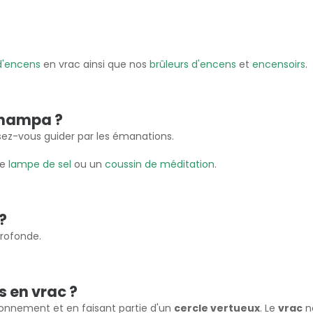
d'encens
en vrac ainsi que nos
brûleurs d'encens
et
encensoirs
.
champa ?
sez-vous guider par les émanations.
ne
lampe de sel
ou un
coussin de méditation
.
?
rofonde.
s en vrac ?
ironnement et en faisant partie d'un
cercle vertueux
. Le
vrac
ne