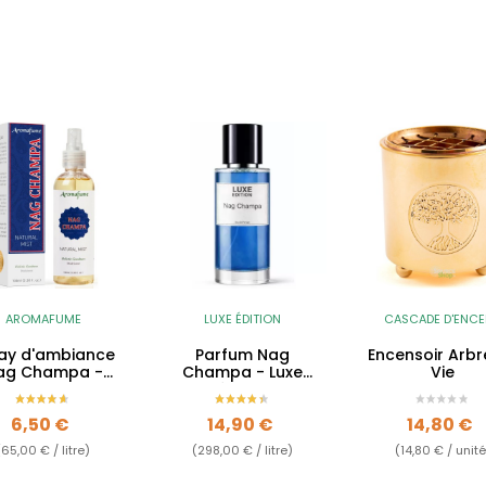
AROMAFUME
LUXE ÉDITION
CASCADE D'ENC
ay d'ambiance
Parfum Nag
Encensoir Arbr
ag Champa -
Champa - Luxe
Vie
Relaxation
édition
Prix
Prix
Prix
6,50 €
14,90 €
14,80 €
(65,00 € / litre)
(298,00 € / litre)
(14,80 € / unité