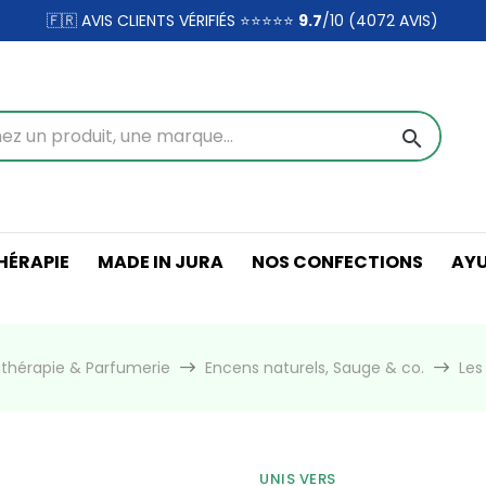
🇫🇷 AVIS CLIENTS VÉRIFIÉS ⭐⭐⭐⭐⭐
9.7
/10 (4072
AVIS)
search
ÉRAPIE
MADE IN JURA
NOS CONFECTIONS
AY
thérapie & Parfumerie
Encens naturels, Sauge & co.
Les
UNIS VERS