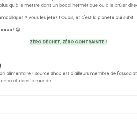
 plus qu'à le mettre dans un bocal hermétique ou à le brûler di
ballages ? Vous les jetez ! Ouais, et c'est la planète qui subit. 
 vous ! 😌
ZÉRO DÉCHET, ZÉRO CONTRAINTE !
!
ou non alimentaire ! Source Shop est d'ailleurs membre de l'associ
 France et dans le monde.