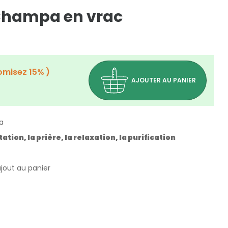
Champa en vrac
omisez 15%
AJOUTER AU PANIER
a
on, la prière, la relaxation, la purification
ajout au panier
(1 avis)