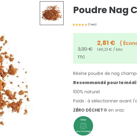
Poudre Nag 
2,81 €
Écon
3,30 €
140,21 € / kilo
TTC
Résine poudre de nag champ
Recommandé pour la méditati
100% naturel
Poids : à sélectionner avant l'
Z
É
RO DÉCHET♲
en vrac