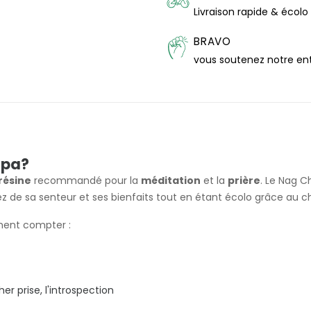
Livraison rapide & écolo
BRAVO
vous soutenez notre en
mpa?
résine
recommandé pour la
méditation
et la
prière
. Le Nag C
itez de sa senteur et ses bienfaits tout en étant écolo grâce au c
ment compter :
 prise, l'introspection