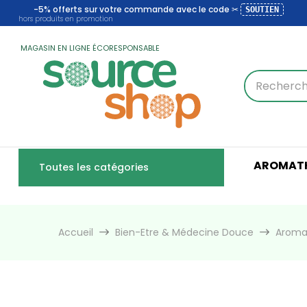
-5% offerts sur votre commande avec le code ✂
SOUTIEN
hors produits en promotion
MAGASIN EN LIGNE ÉCORESPONSABLE
AROMATH
Toutes les catégories
Accueil
Bien-Etre & Médecine Douce
Aroma