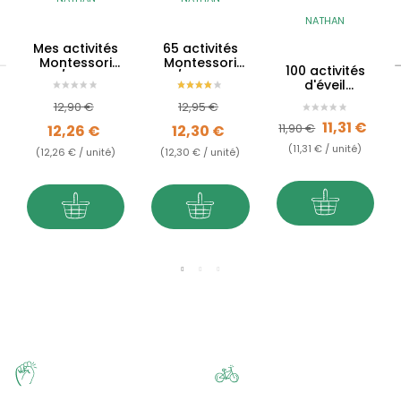
NATHAN
Mes activités
65 activités
Montessori
Montessori
100 activités
4/7 ans
6/12 ans -
d'éveil
L'univers
Montessori
Prix de base
Prix
Prix de base
Prix
12,90 €
12,95 €
Prix de base
Prix
11,31 €
11,90 €
12,26 €
12,30 €
(11,31 € / unité)
(12,26 € / unité)
(12,30 € / unité)