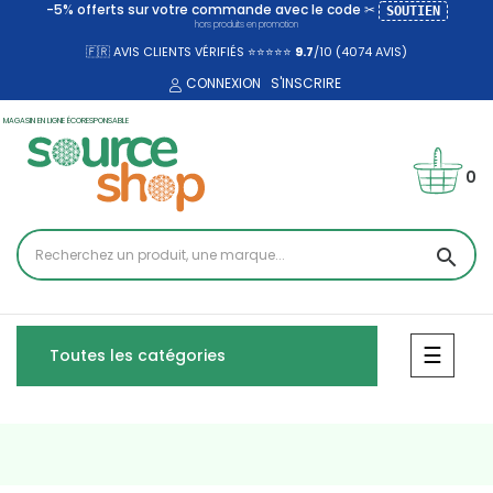
-5% offerts sur votre commande avec le code ✂
SOUTIEN
hors produits en promotion
🇫🇷 AVIS CLIENTS VÉRIFIÉS ⭐⭐⭐⭐⭐
9.7
/10 (4074
AVIS)
CONNEXION
S'INSCRIRE
MAGASIN EN LIGNE ÉCORESPONSABLE
0
search
Bascul
☰
Toutes les catégories