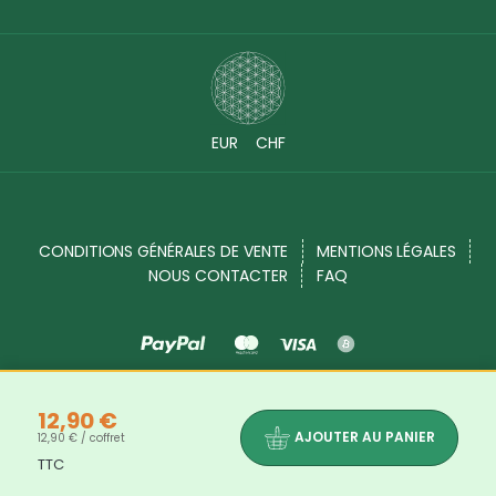
EUR
CHF
CONDITIONS GÉNÉRALES DE VENTE
MENTIONS LÉGALES
NOUS CONTACTER
FAQ
Source Shop © 2017 - 2026. Tous droits réservés
12,90 €
AJOUTER AU PANIER
12,90 € / coffret
TTC
Les bienfaits et propriétés des produits indiqués dans chaque description de produits ne sont là qu'à titre informatif. Les
informations disponibles sur notre site sont mises à votre disposition à titre informatif. Elles ne sauraient en aucun cas constituer
une information médicale, ni engager notre responsabilité.