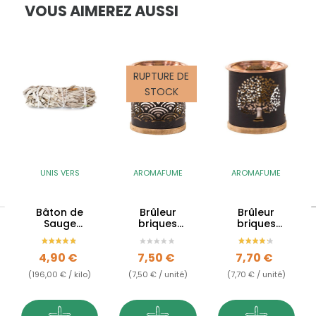
VOUS AIMEREZ AUSSI
RUPTURE DE
STOCK
UNIS VERS
AROMAFUME
AROMAFUME
Bâton de
Brûleur
Brûleur
Sauge
briques
briques
blanche de
encens -
encens -
Californie
vague
Arbre de Vie
Prix
Prix
Prix
4,90 €
7,50 €
7,70 €
japonaise
(196,00 € / kilo)
(7,50 € / unité)
(7,70 € / unité)