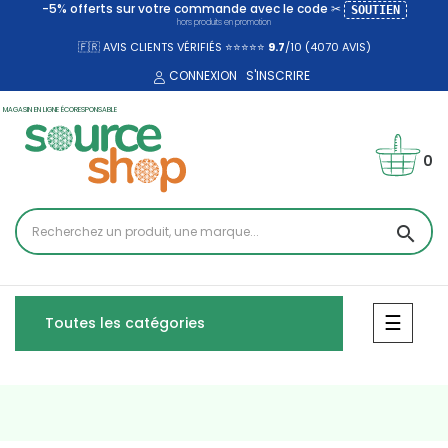
-5% offerts sur votre commande avec le code ✂
SOUTIEN
hors produits en promotion
🇫🇷 AVIS CLIENTS VÉRIFIÉS ⭐⭐⭐⭐⭐
9.7
/10 (4070
AVIS)
CONNEXION
S'INSCRIRE
MAGASIN EN LIGNE ÉCORESPONSABLE
0
search
Bascul
☰
Toutes les catégories