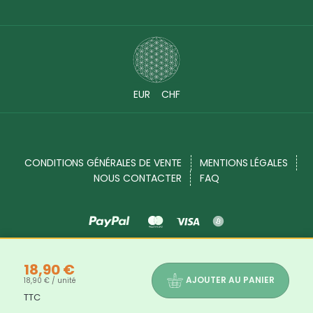
EUR
CHF
CONDITIONS GÉNÉRALES DE VENTE
MENTIONS LÉGALES
NOUS CONTACTER
FAQ
Source Shop © 2017 - 2026. Tous droits réservés
18,90 €
AJOUTER AU PANIER
18,90 € / unité
TTC
Les bienfaits et propriétés des produits indiqués dans chaque description de produits ne sont là qu'à titre informatif. Les
informations disponibles sur notre site sont mises à votre disposition à titre informatif. Elles ne sauraient en aucun cas constituer