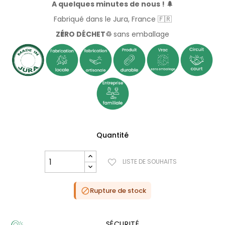
A quelques minutes de nous ! 🌲
Fabriqué dans le Jura, France 🇫🇷
Z
É
RO DÉCHET♲
sans emballage
Quantité
LISTE DE SOUHAITS
Rupture de stock

SÉCURITÉ