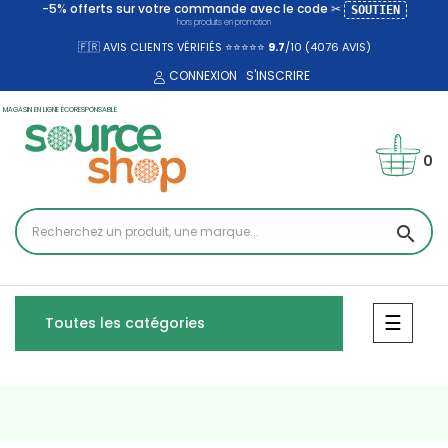
-5% offerts sur votre commande avec le code ✂
SOUTIEN
hors produits en promotion
🇫🇷 AVIS CLIENTS VÉRIFIÉS ⭐⭐⭐⭐⭐
9.7
/10 (4076
AVIS)
CONNEXION
S'INSCRIRE
MAGASIN EN LIGNE ÉCORESPONSABLE
0
search
Bascul
☰
Toutes les catégories