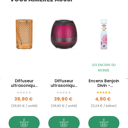
LES ENCENS DU
MONDE
Diffuseur
Diffuseur
Encens Benjoin
ultrasonique
ultrasonique
Divin -
Zen - 200ml
Gaïa - 400ml
purification
spirituelle
Prix
Prix
Prix
39,90 €
39,90 €
4,90 €
(39,90 € / unité)
(39,90 € / unité)
(0,24 € / bâton)