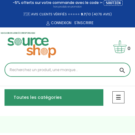
-5% offerts sur votre commande avec le code ✂
SOUTIEN
hors produits en promotion
🇫🇷 AVIS CLIENTS VÉRIFIÉS ⭐⭐⭐⭐⭐
9.7
/10 (4076
AVIS)
CONNEXION
S'INSCRIRE
MAGASIN EN LIGNE ÉCORESPONSABLE
0
search
Bascul
☰
Toutes les catégories