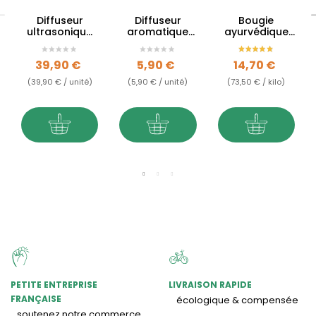
Diffuseur
Diffuseur
Bougie
ultrasonique
aromatique
ayurvédique
Gaïa - 400ml
Fleur de Vie
Bois de Santal
- végane
Prix
Prix
Prix
39,90 €
5,90 €
14,70 €
(39,90 € / unité)
(5,90 € / unité)
(73,50 € / kilo)
PETITE ENTREPRISE
LIVRAISON RAPIDE
FRANÇAISE
écologique & compensée
soutenez notre commerce