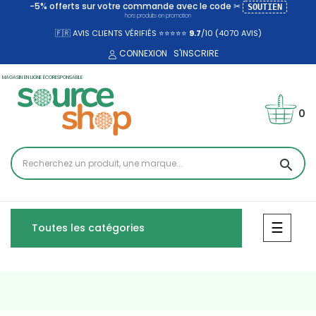
-5% offerts sur votre commande avec le code ✂
SOUTIEN
hors produits en promotion
🇫🇷 AVIS CLIENTS VÉRIFIÉS ⭐⭐⭐⭐⭐
9.7
/10 (4070
AVIS)
CONNEXION
S'INSCRIRE
MAGASIN EN LIGNE ÉCORESPONSABLE
0
search
Bascul
☰
Toutes les catégories