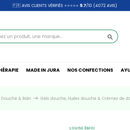
🇫🇷 AVIS CLIENTS VÉRIFIÉS ⭐⭐⭐⭐⭐
9.7
/10 (4072
AVIS)
search
ÉRAPIE
MADE IN JURA
NOS CONFECTIONS
AY
Douche & Bain
Gels douche, Huiles douche & Crèmes de d
LOUISE ÉMOI