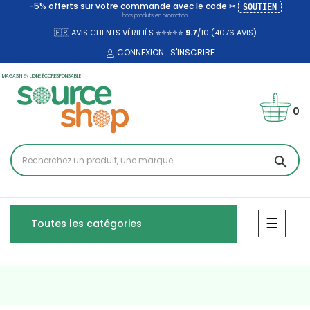
-5% offerts sur votre commande avec le code ✂
SOUTIEN
hors produits en promotion
🇫🇷 AVIS CLIENTS VÉRIFIÉS ⭐⭐⭐⭐⭐
9.7
/10 (4076
AVIS)
CONNEXION
S'INSCRIRE
MAGASIN EN LIGNE ÉCORESPONSABLE
0
search
Bascul
☰
Toutes les catégories