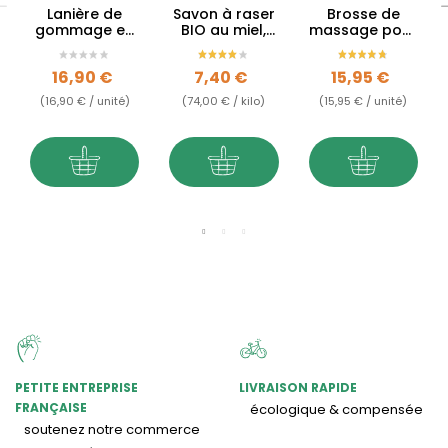
Lanière de
Savon à raser
Brosse de
gommage en
BIO au miel,
massage pour
coton & lin BIO
menthe &
corps en soie
eucalyptus -
Prix
Prix
Prix
16,90 €
7,40 €
15,95 €
100g
(16,90 € / unité)
(74,00 € / kilo)
(15,95 € / unité)
PETITE ENTREPRISE
LIVRAISON RAPIDE
FRANÇAISE
écologique & compensée
soutenez notre commerce