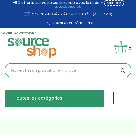
-5% offerts sur votre commande avec le code ✂
SOUTIEN
hors produits en promotion
🇫🇷 AVIS CLIENTS VÉRIFIÉS ⭐⭐⭐⭐⭐
9.7
/10 (4072
AVIS)
CONNEXION
S'INSCRIRE
MAGASIN EN LIGNE ÉCORESPONSABLE
0
search
Bascul
☰
Toutes les catégories