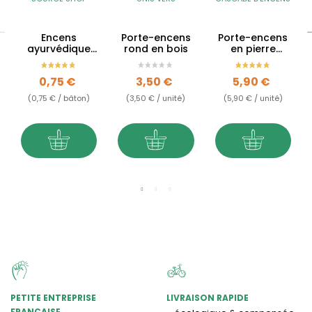
Encens
Porte-encens
Porte-encens
ayurvédique
rond en bois
en pierre
Nag Champa
stéatite -
Arbre de vie
Prix
Prix
Prix
0,75 €
3,50 €
5,90 €
(0,75 € / bâton)
(3,50 € / unité)
(5,90 € / unité)
PETITE ENTREPRISE
LIVRAISON RAPIDE
FRANÇAISE