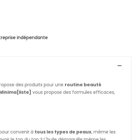
treprise indépendante
ropose des produits pour une
routine beauté
Minima[liste]
vous propose des formules efficaces,
 pour convenir à
tous les types de peaux
, même les
savoir le top du top ? L'huile démaquille même les