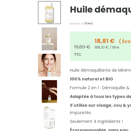
Huile démaqu
18,81 €
Éco
19,80 €
188,10 € / litre
TTC
Huile démaquillante de Minima
100% naturel et BIO
Formule 2 en 1 : Démaquille & 
Adaptée à tous les types de
S'utilise sur visage, cou & 
impuretés
Seulement 4 ingrédients !
Écoresponsable, sans eau