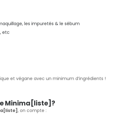
maquillage, les impuretés & le sébum
, etc
mique et végane avec un minimum d’ingrédients !
te Minima[liste]?
a[liste]
, on compte :