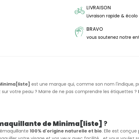
LIVRAISON
Livraison rapide & écolo
BRAVO
vous soutenez notre en
Minima[liste]
est une marque qui, comme son nom l'indique, p
z sur votre peau ? Marre de ne pas comprendre les étiquettes ?
maquillante de Minima[liste]
?
démaquillante
100% d'origine naturelle et bio
. Elle est conçue
quiller votre visage et vos yeux avec facilité... et vous voulez 