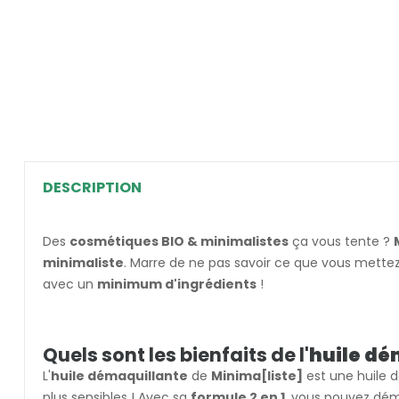
DESCRIPTION
Des
cosmétiques BIO & minimalistes
ça vous tente ?
minimaliste
. Marre de ne pas savoir ce que vous mette
avec un
minimum d'ingrédients
!
Quels sont les bienfaits de l'
huile dé
L'
huile démaquillante
de
Minima[liste]
est une huile 
plus sensibles ! Avec sa
formule 2 en 1
, vous pouvez déma