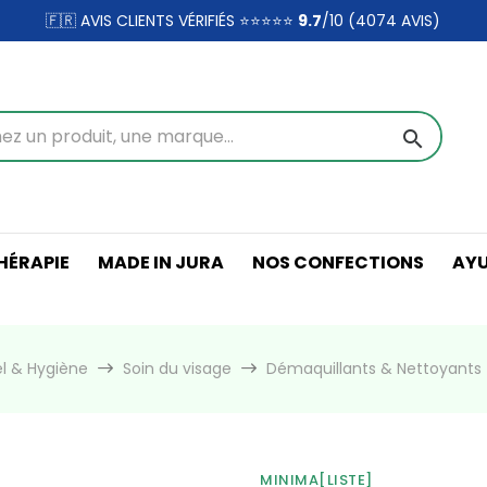
🇫🇷 AVIS CLIENTS VÉRIFIÉS ⭐⭐⭐⭐⭐
9.7
/10 (4074
AVIS)
search
ÉRAPIE
MADE IN JURA
NOS CONFECTIONS
AY
l & Hygiène
Soin du visage
Démaquillants & Nettoyants
MINIMA[LISTE]