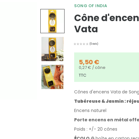
SONG OF INDIA
Cône d'encen
Vata
5,50 €
0,27 € / cône
TTC
Cônes d'encens Vata de Song
Tubéreuse & Jasmin : réjou
Encens naturel
Porte encens en métal offe
Poids : +/- 20 cônes
É
COLO ♲
boîte en carton rec