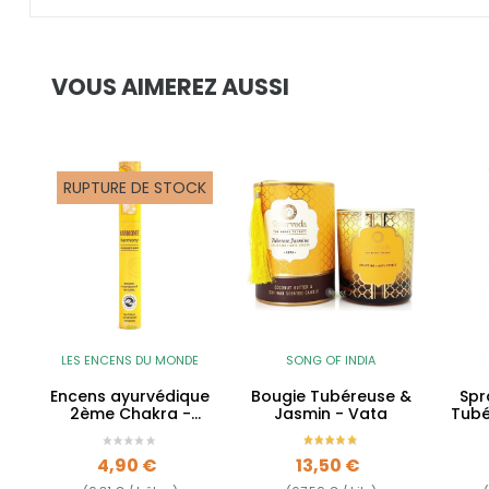
VOUS AIMEREZ AUSSI
RUPTURE DE STOCK
LES ENCENS DU MONDE
SONG OF INDIA
Encens ayurvédique
Bougie Tubéreuse &
Spr
2ème Chakra -
Jasmin - Vata
Tubé
jasmin, basilic &
tubéreuse -...
Prix
Prix
4,90 €
13,50 €