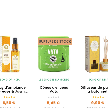
RUPTURE DE STOCK
SONG OF INDIA
LES ENCENS DU MONDE
SONG OF INDI
ay d'ambiance
Cônes d'encens
Diffuseur de p
reuse & Jasmin
Vata
à bâtonnet
- Vata
Tubéreuse & J
- Vata
Prix
Prix
Prix
5,50 €
5,45 €
9,90 €