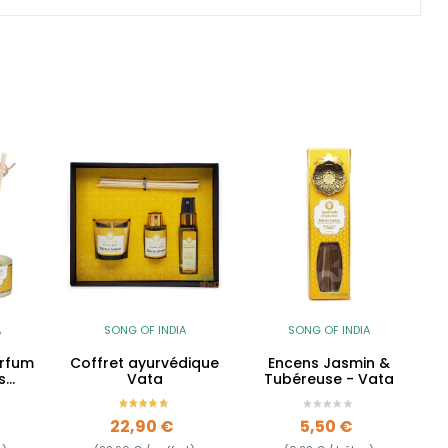
A
SONG OF INDIA
SONG OF INDIA
arfum
Coffret ayurvédique
Encens Jasmin &
s
Vata
Tubéreuse - Vata
asmin
Prix
Prix
22,90 €
5,50 €