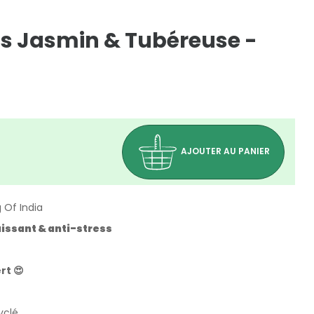
s Jasmin & Tubéreuse -
AJOUTER AU PANIER
 Of India
issant & anti-stress
rt 😍
yclé