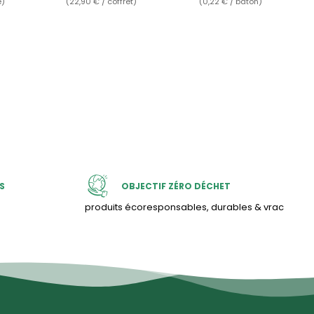
e)
(22,90 € / coffret)
(0,22 € / bâton)
S
OBJECTIF ZÉRO DÉCHET
produits écoresponsables, durables & vrac