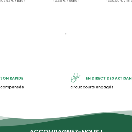
(109,92 € / litre)
(0,36 € / cône)
(330,00 € / litr
ISON RAPIDE
EN DIRECT DES ARTISAN
& compensée
circuit courts engagés
ACCOMPAGNEZ-NOUS !