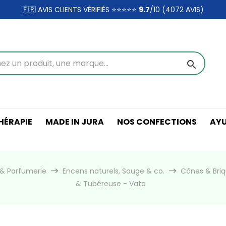
🇫🇷 AVIS CLIENTS VÉRIFIÉS ⭐⭐⭐⭐⭐
9.7
/10 (4072
AVIS)
search
ÉRAPIE
MADE IN JURA
NOS CONFECTIONS
AY
& Parfumerie
Encens naturels, Sauge & co.
Cônes & Bri
& Tubéreuse - Vata