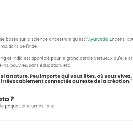
e basés sur la science ancestrale qu'est l'
Ayurveda
. Encens, bo
raditions de l'Inde.
Song of India est apprécié pour le grand cercle vertueux qu'elle c
elins, pauvres, sans éducation, etc.
s la nature. Peu importe qui vous êtes, où vous vivez,
irrévocablement connectés au reste de la création."
ata ?
 le paquet et allumez-le ☺️