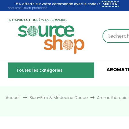
-5% offerts sur votre commande avec le code ✂
SOUTIEN
hors produits en promotion
MAGASIN EN LIGNE ÉCORESPONSABLE
AROMATH
Toutes les catégories
Accueil
Bien-Etre & Médecine Douce
Aromathérapie 