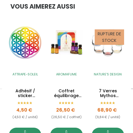
VOUS AIMEREZ AUSSI
RUPTURE DE
STOCK
ATTRAPE-SOLEIL
AROMAFUME
NATURE'S DESIGN
Adhésif /
Coffret
7 Verres
sticker
équilibrage
Mythos
attrape-soleil
des 7 Chakras
Chakra -
Fleur de Vie
- synergies
250ml
Prix
Prix
Prix
4,50 €
26,50 €
68,90 €
colorée -
d'huiles
10.5cm
essentielles
(4,50 € / unité)
(26,50 € / coffret)
(9,84 € / unité)