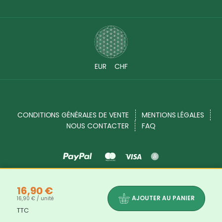
EUR
CHF
CONDITIONS GÉNÉRALES DE VENTE
MENTIONS LÉGALES
NOUS CONTACTER
FAQ
Source Shop © 2017 - 2026. Tous droits réservés
16,90 €
AJOUTER AU PANIER
16,90 € / unité
TTC
Les bienfaits et propriétés des produits indiqués dans chaque description de produits ne sont là qu'à titre informatif. Les
informations disponibles sur notre site sont mises à votre disposition à titre informatif. Elles ne sauraient en aucun cas constituer