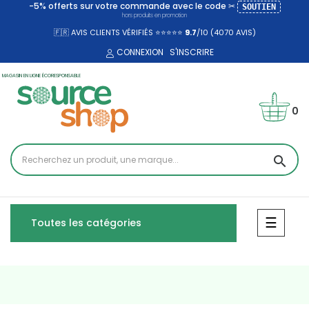
-5% offerts sur votre commande avec le code ✂
SOUTIEN
hors produits en promotion
🇫🇷 AVIS CLIENTS VÉRIFIÉS ⭐⭐⭐⭐⭐
9.7
/10 (4070
AVIS)
CONNEXION
S'INSCRIRE
MAGASIN EN LIGNE ÉCORESPONSABLE
0
search
Bascul
☰
Toutes les catégories