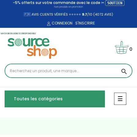
-5% offerts sur votre commande avec le code ✂
SOUTIEN
hors produits en promotion
🇫🇷 AVIS CLIENTS VÉRIFIÉS ⭐⭐⭐⭐⭐
9.7
/10 (4072
AVIS)
CONNEXION
S'INSCRIRE
MAGASIN EN LIGNE ÉCORESPONSABLE
0
search
Bascul
☰
Toutes les catégories