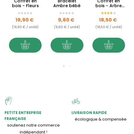
Coffret en
Bracelet
Coffret en
bois - Fleurs
Ambre bébé
bois - Arbre
de vie
Prix
Prix
Prix
19,90 €
9,60 €
18,50 €
(19,90 € / unité)
(9,60 € / unité)
(18,50 € / unité)
PETITE ENTREPRISE
LIVRAISON RAPIDE
FRANÇAISE
écologique & compensée
soutenez notre commerce
indépendant !