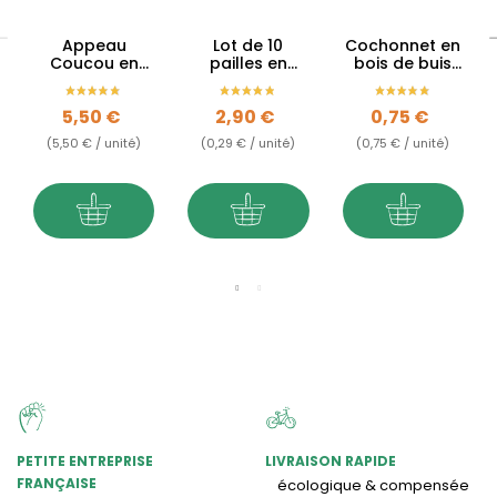
Appeau
Lot de 10
Cochonnet en
Coucou en
pailles en
bois de buis
bois du Jura
seigle
du Jura
avec écorce
Prix
Prix
Prix
5,50 €
2,90 €
0,75 €
(5,50 € / unité)
(0,29 € / unité)
(0,75 € / unité)
PETITE ENTREPRISE
LIVRAISON RAPIDE
FRANÇAISE
écologique & compensée