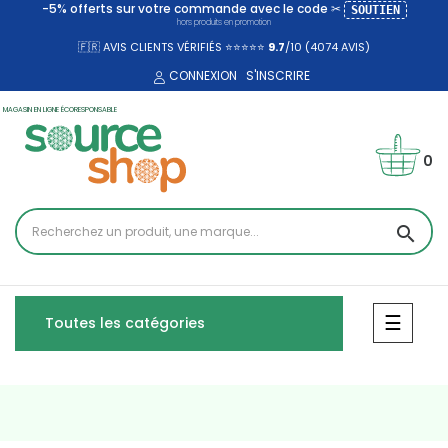
-5% offerts sur votre commande avec le code ✂
SOUTIEN
hors produits en promotion
🇫🇷 AVIS CLIENTS VÉRIFIÉS ⭐⭐⭐⭐⭐
9.7
/10 (4074
AVIS)
CONNEXION
S'INSCRIRE
MAGASIN EN LIGNE ÉCORESPONSABLE
0
search
Bascul
☰
Toutes les catégories