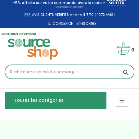
-5% offerts sur votre commande avec le code ✂
SOUTIEN
hors produits en promotion
🇫🇷 AVIS CLIENTS VÉRIFIÉS ⭐⭐⭐⭐⭐
9.7
/10 (4072
AVIS)
CONNEXION
S'INSCRIRE
MAGASIN EN LIGNE ÉCORESPONSABLE
0
search
Bascul
☰
Toutes les catégories