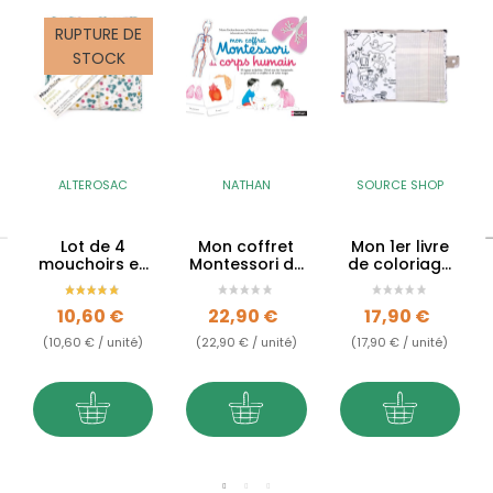
RUPTURE DE
STOCK
ALTEROSAC
NATHAN
SOURCE SHOP
Lot de 4
Mon coffret
Mon 1er livre
mouchoirs en
Montessori du
de coloriage
coton BIO
corps humain
lavable
réutilisables
Prix
Prix
Prix
10,60 €
22,90 €
17,90 €
(10,60 € / unité)
(22,90 € / unité)
(17,90 € / unité)