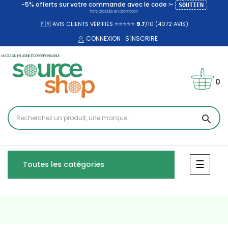
-5% offerts sur votre commande avec le code ✂
SOUTIEN
hors produits en promotion
🇫🇷 AVIS CLIENTS VÉRIFIÉS ⭐⭐⭐⭐⭐
9.7
/10 (4072
AVIS)
CONNEXION
S'INSCRIRE
MAGASIN EN LIGNE ÉCORESPONSABLE
0
search
Bascul
☰
Toutes les catégories