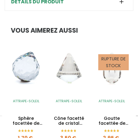
DÉTAILS DU PRODUIT
VOUS AIMEREZ AUSSI
RUPTURE DE
STOCK
ATTRAPE-SOLEIL
ATTRAPE-SOLEIL
ATTRAPE-SOLEIL
Sphère
Cône facetté
Goutte
facettée de
de cristal
facettée de
cristal
attrape-soleil
cristal -
attrape-soleil
- Qualité AAA
attrape-soleil
Prix
Prix
Prix
1,70 €
3,50 €
2,95 €
- Qualité AAA
- Qualité AAA