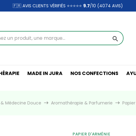
🇫🇷 AVIS CLIENTS VÉRIFIÉS ⭐⭐⭐⭐⭐
9.7
/10 (4074
AVIS)
search
ÉRAPIE
MADE IN JURA
NOS CONFECTIONS
AY
e & Médecine Douce
Aromathérapie & Parfumerie
Papier
PAPIER D'ARMÉNIE