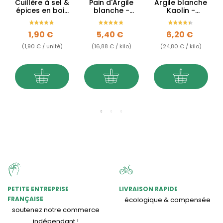
Cuillère à sel &
Pain d'Argile
Argile blanche
épices en bois
blanche -
Kaolin -
de hêtre du
Kaolin - 320g
Surfine
Jura
Prix
Prix
Prix
1,90 €
5,40 €
6,20 €
(1,90 € / unité)
(16,88 € / kilo)
(24,80 € / kilo)
PETITE ENTREPRISE
LIVRAISON RAPIDE
FRANÇAISE
écologique & compensée
soutenez notre commerce
indépendant !