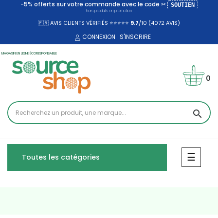
-5% offerts sur votre commande avec le code ✂
SOUTIEN
hors produits en promotion
🇫🇷 AVIS CLIENTS VÉRIFIÉS ⭐⭐⭐⭐⭐
9.7
/10 (4072
AVIS)
CONNEXION
S'INSCRIRE
MAGASIN EN LIGNE ÉCORESPONSABLE
0
search
Bascul
☰
Toutes les catégories