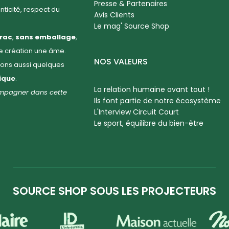
Presse & Partenaires
enticité, respect du
Avis Clients
Le mag' Source Shop
rac
,
sans emballage
,
ue création une âme.
NOS VALEURS
llons aussi quelques
hique
.
La relation humaine avant tout !
compagner dans cette
Ils font partie de notre écosystème
L'Interview Circuit Court
Le sport, équilibre du bien-être
SOURCE SHOP SOUS LES PROJECTEURS