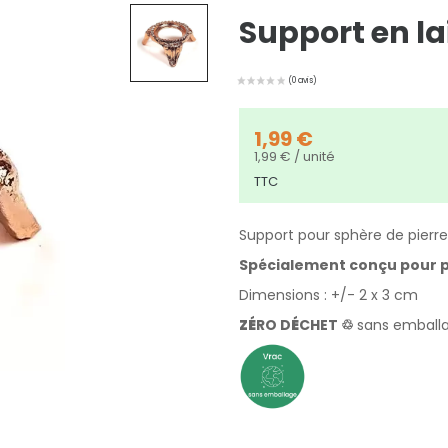
Support en la
1,99 €
1,99 € / unité
TTC
Support pour sphère de pierre
Spécialement conçu pour po
Dimensions : +/- 2 x 3 cm
ZÉ
RO D
É
CHET ♲
sans emball