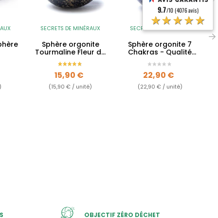
9.7
/10 (4076 avis)
★★★★★
RAUX
SECRETS DE MINÉRAUX
SECRETS DE MINÉRAUX
phère
Sphère orgonite
Sphère orgonite 7
Tourmaline Fleur de
Chakras - Qualité
Vie - Qualité AA
AA
Prix
Prix
15,90 €
22,90 €
)
(15,90 € / unité)
(22,90 € / unité)
S
OBJECTIF ZÉRO DÉCHET