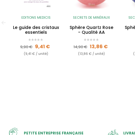
EDITIONS MEDICIS
SECRETS DE MINÉRAUX
SEC
Le guide des cristaux
Sphère Quartz Rose
Sphè
essentiels
- Qualité AA
Prix de base
Prix
Prix de base
Prix
9,41 €
13,86 €
9,90 €
14,90 €
(9,41 € / unité)
(13,86 € / unité)
(
PETITE ENTREPRISE FRANÇAISE
LIVRA