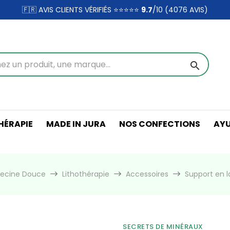
🇫🇷 AVIS CLIENTS VÉRIFIÉS ⭐⭐⭐⭐⭐
9.7
/10 (4076
AVIS)
search
ÉRAPIE
MADE IN JURA
NOS CONFECTIONS
AY
decine Douce
Lithothérapie
Accessoires
Support en l
SECRETS DE MINÉRAUX